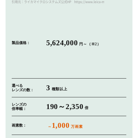
引用元：ライカマイクロシステムズ公式HP https://www.leica-microsystems.com/jp/
5,624,000
製品価格：
円～（※2）
選べる
3
種類以上
レンズの数：
レンズの
190～2,350
倍
倍率幅：
1,000
画素数：
～
万画素