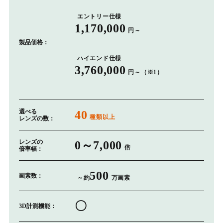
エントリー仕様
1,170,000
円～
製品価格：
ハイエンド仕様
3,760,000
円～（※1）
選べる
40
種類以上
レンズの数：
レンズの
0～7,000
倍
倍率幅：
500
画素数：
～約
万画素
〇
3D計測機能：