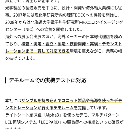
独立させて誕生した企業です。
光学製品の製造販売を中心に、設計・開発や海外輸入業務にも従
事。2007年には理化学研究所内の理研BOCCへの協賛を開始し、
2008年からは北海道大学電子科学研究所内のニコンイメージング
センター（NIC）への協賛を開始しました。
海外への展示会出展のほか、海外メーカーの日本総代理店を務め
ており、
検査・測定・組立・製造・技術開発・実験・デモンスト
レーションまで一貫して対応できる
環境を整えながら、業務の幅
を拡げています。
デモルームでの実機テストに対応
本社には
サンプルを持ち込んでユニット製品や光源を使ったデモ
ンストレーションが行えるデモルームを完備
しています。
ライトシート顕微鏡「Alpha3」を使ったデモ、マルチパターン
LED照明システム「LEOPARD」の顕微鏡への接続といった確認が
できます。