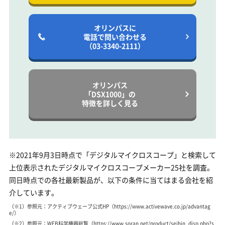
オリンパスに
電話で問い合わせる
（03-3340-2111）
オリンパス
「DSX1000」の
特徴を詳しく見る
※2021年9月3日時点で「デジタルマイクロスコープ」と検索して
上位表示されたデジタルマイクロスコープメーカー25社を調査。
同日時点での各社最新製品が、以下の条件に当てはまる会社を紹
介しています。
（※1）参照元：アクティブウェーブ公式HP（https://www.activewave.co.jp/advantag
e/）
（※2）参照元：WEB科学機器総覧（https://www.soran.net/product/seihin_disp.php?s