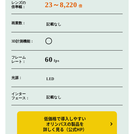
レンズの
23～8,220
倍
倍率幅：
画素数：
記載なし
〇
3D計測機能：
フレーム
60
fps
レート：
光源：
LED
インター
記載なし
フェース：
低価格で導入しやすい
オリンパスの製品を
詳しく見る（公式HP）