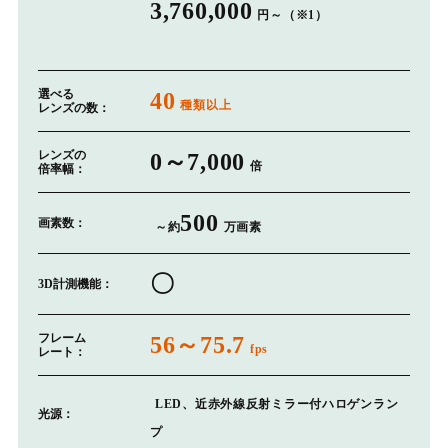
3,760,000
円～（※1）
選べる
40
種類以上
レンズの数：
レンズの
0～7,000
倍
倍率幅：
500
画素数：
～約
万画素
〇
3D計測機能：
フレーム
56～75.7
fps
レート：
LED、近赤外線反射ミラー付ハロゲンラン
光源：
プ