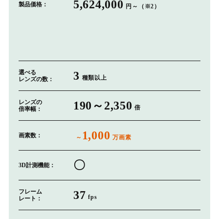
5,624,000
製品価格：
円～（※2）
選べる
3
種類以上
レンズの数：
レンズの
190～2,350
倍
倍率幅：
1,000
画素数：
～
万画素
〇
3D計測機能：
フレーム
37
fps
レート：