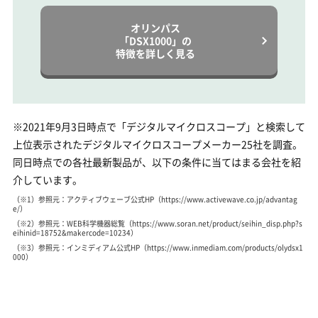
オリンパス
「DSX1000」の
特徴を詳しく見る
※2021年9月3日時点で「デジタルマイクロスコープ」と検索して
上位表示されたデジタルマイクロスコープメーカー25社を調査。
同日時点での各社最新製品が、以下の条件に当てはまる会社を紹
介しています。
（※1）参照元：アクティブウェーブ公式HP（https://www.activewave.co.jp/advantag
e/）
（※2）参照元：WEB科学機器総覧（https://www.soran.net/product/seihin_disp.php?s
eihinid=18752&makercode=10234）
（※3）参照元：インミディアム公式HP（https://www.inmediam.com/products/olydsx1
000）