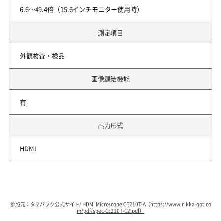
6.6～49.4倍（15.6インチモニター使用時）
測定項目
外観検査・検品
画像連結機能
有
出力形式
HDMI
参照元：タマパック公式サイト/ HDMI Microscope CE210T-A（https://www.nikka-opt.co
m/pdf/spec-CE210T-C2.pdf）