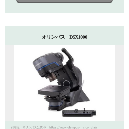
オリンパス DSX1000
引用元：オリンパス公式HP https://www.olympus-ims.com/ja/microscope/dsx1000/tilt