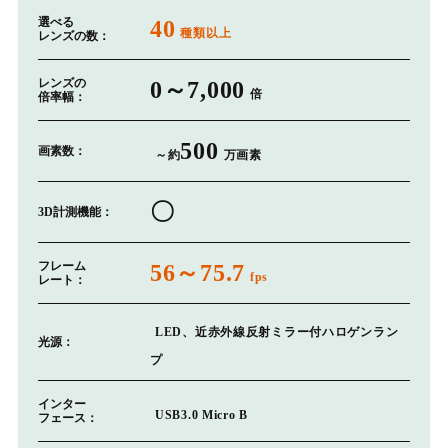
選べる
40
種類以上
レンズの数：
レンズの
0～7,000
倍
倍率幅：
500
画素数：
～約
万画素
〇
3D計測機能：
フレーム
56～75.7
fps
レート：
LED、近赤外線反射ミラー付ハロゲンラン
光源：
プ
インター
USB3.0 Micro B
フェース：