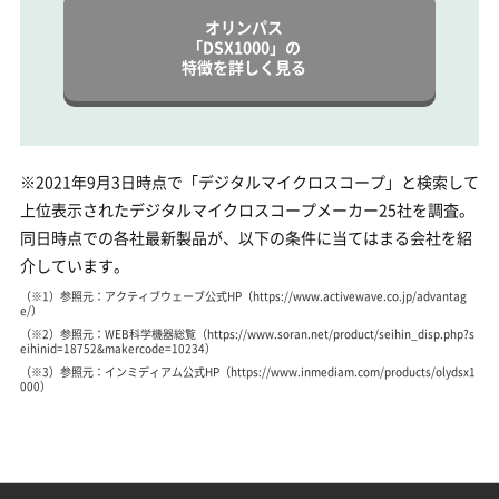
オリンパス
「DSX1000」の
特徴を詳しく見る
※2021年9月3日時点で「デジタルマイクロスコープ」と検索して
上位表示されたデジタルマイクロスコープメーカー25社を調査。
同日時点での各社最新製品が、以下の条件に当てはまる会社を紹
介しています。
（※1）参照元：アクティブウェーブ公式HP（https://www.activewave.co.jp/advantag
e/）
（※2）参照元：WEB科学機器総覧（https://www.soran.net/product/seihin_disp.php?s
eihinid=18752&makercode=10234）
（※3）参照元：インミディアム公式HP（https://www.inmediam.com/products/olydsx1
000）