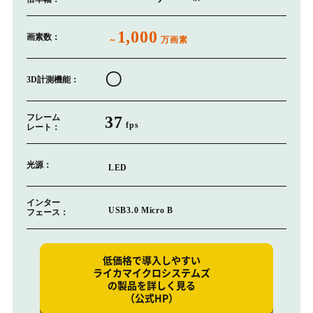
1,000
画素数：
～
万画素
〇
3D計測機能：
フレーム
37
fps
レート：
光源：
LED
インター
USB3.0 Micro B
フェース：
低価格で導入しやすい
ライカマイクロシステムズ
の製品を詳しく見る
（公式HP）