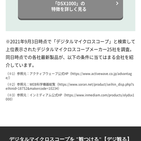
「DSX1000」の
特徴を詳しく見る
※2021年9月3日時点で「デジタルマイクロスコープ」と検索して
上位表示されたデジタルマイクロスコープメーカー25社を調査。
同日時点での各社最新製品が、以下の条件に当てはまる会社を紹
介しています。
（※1）参照元：アクティブウェーブ公式HP（https://www.activewave.co.jp/advantag
e/）
（※2）参照元：WEB科学機器総覧（https://www.soran.net/product/seihin_disp.php?s
eihinid=18752&makercode=10234）
（※3）参照元：インミディアム公式HP（https://www.inmediam.com/products/olydsx1
000）
デジタルマイクロスコープを "観つける"【デジ観る】