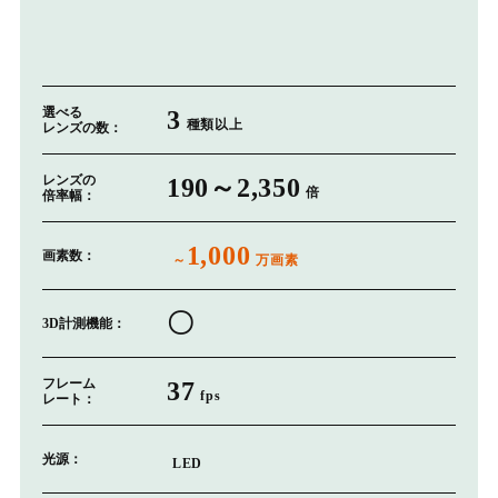
選べる
3
種類以上
レンズの数：
レンズの
190～2,350
倍
倍率幅：
1,000
画素数：
～
万画素
〇
3D計測機能：
フレーム
37
fps
レート：
光源：
LED