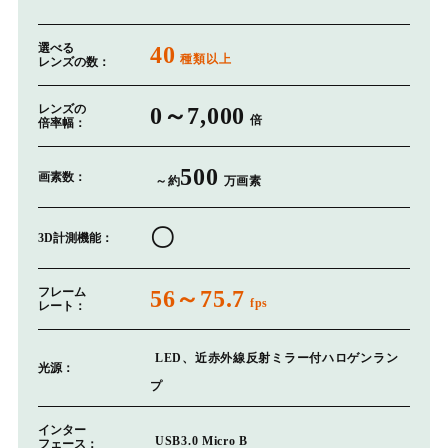
選べる
40
種類以上
レンズの数：
レンズの
0～7,000
倍
倍率幅：
500
画素数：
～約
万画素
〇
3D計測機能：
フレーム
56～75.7
fps
レート：
LED、近赤外線反射ミラー付ハロゲンラン
光源：
プ
インター
USB3.0 Micro B
フェース：