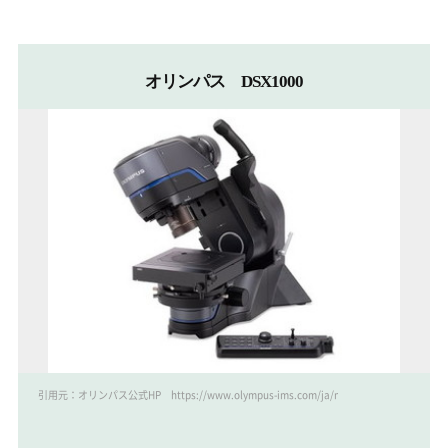
オリンパス DSX1000
引用元：オリンパス公式HP https://www.olympus-ims.com/ja/microscope/dsx1000/tilt